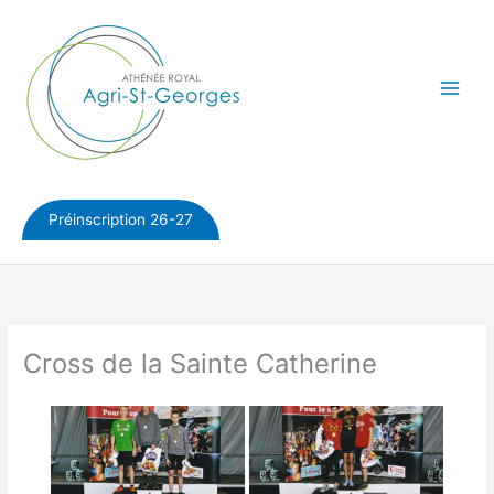
Aller
au
contenu
Préinscription 26-27
Cross de la Sainte Catherine