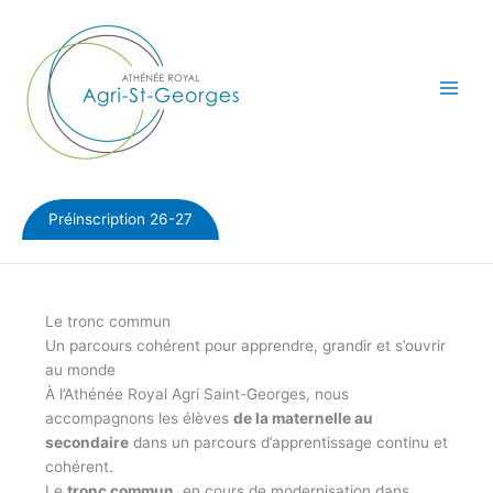
Aller
au
contenu
Préinscription 26-27
Le tronc commun
Un parcours cohérent pour apprendre, grandir et s’ouvrir
au monde
À l’Athénée Royal Agri Saint-Georges, nous
accompagnons les élèves
de la maternelle au
secondaire
dans un parcours d’apprentissage continu et
cohérent.
Le
tronc commun
, en cours de modernisation dans