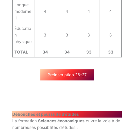
Lanque
moderne
4
4
4
4
II
Éducatio
n
3
3
3
3
physique
TOTAL
34
34
33
33
Préinscription 26-27
Débouchés et poursuite d’études
La formation
Sciences économiques
ouvre la voie à de
nombreuses possibilités d’études :