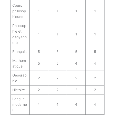
Cours
philosop
1
1
1
1
hiques
Philosop
hie et
1
1
1
1
citoyenn
eté
Français
5
5
5
5
Mathém
5
5
4
4
atique
Géograp
2
2
2
2
hie
Histoire
2
2
2
2
Langue
moderne
4
4
4
4
I