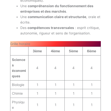
économiques).
Une
compréhension du fonctionnement des
entreprises et des marchés
.
Une
communication claire et structurée
, orale et
écrite.
Des
compétences transversales
: esprit critique,
autonomie, rigueur et sens de l’organisation.
Grille horaire
3ème
4ème
5ème
6ème
Science
s
4
4
4
4
économi
ques
Biologie
1
1
1
1
Chimie
1
1
1
1
Physiqu
1
1
1
1
e