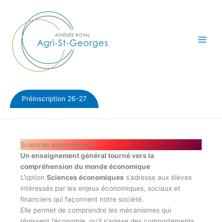
Aller
au
contenu
Préinscription 26-27
Sciences économiques
Un enseignement général tourné vers la
compréhension du monde économique
L’option
Sciences économiques
s’adresse aux élèves
intéressés par les enjeux économiques, sociaux et
financiers qui façonnent notre société.
Elle permet de comprendre les mécanismes qui
régissent l’économie, qu’il s’agisse des comportements