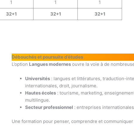
1
1
1
32+1
32+1
32+1
Débouchés et poursuite d’études
L’option
Langues modernes
ouvre la voie à de nombreuse
Universités
: langues et littératures, traduction-in
internationales, droit, journalisme.
Hautes écoles
: tourisme, marketing, enseignement,
multilingue.
Secteur professionnel
: entreprises internationales
Une formation pour penser, comprendre et communiquer d