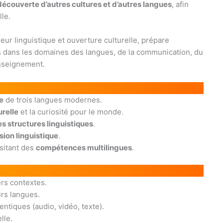
découverte d’autres cultures et d’autres langues
, afin
lle.
eur linguistique et ouverture culturelle, prépare
s dans les domaines des langues, de la communication, du
enseignement.
e
de trois langues modernes.
relle
et la curiosité pour le monde.
s structures linguistiques
.
ision linguistique
.
sitant des
compétences multilingues
.
ers contextes.
urs langues.
tiques (audio, vidéo, texte).
lle.