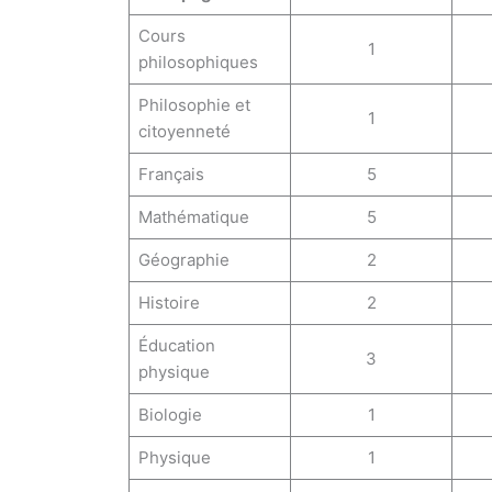
Cours
1
philosophiques
Philosophie et
1
citoyenneté
Français
5
Mathématique
5
Géographie
2
Histoire
2
Éducation
3
physique
Biologie
1
Physique
1