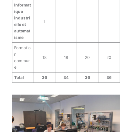
Informat
ique
industri
1
elle et
automat
isme
Formatio
n
18
18
20
20
commun
e
Total
36
34
36
36