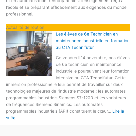
et en automatisation, renforçant ainsi l’enseignement reçu à
l’école et se préparant efficacement aux exigences du monde
professionnel.
Actualité de l’option
Les élèves de 6e Technicien en
maintenance industrielle en formation
au CTA Technifutur
Ce vendredi 14 novembre, nos élèves
de 6e technicien en maintenance
industrielle poursuivent leur formation
intensive au CTA Technifutur. Cette
immersion professionnelle leur permet de travailler sur deux
technologies majeures de l’industrie moderne : les automates
programmables industriels Siemens S7-1200 et les variateurs
de fréquences Siemens Sinamics. Les automates
programmables industriels (API) constituent le cœur…
Lire la
:
suite
Les
élèves