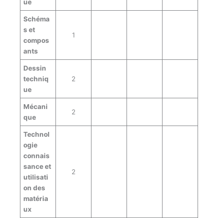
ue
Schéma
s et
1
compos
ants
Dessin
techniq
2
ue
Mécani
2
que
Technol
ogie
connais
sance et
2
utilisati
on des
matéria
ux