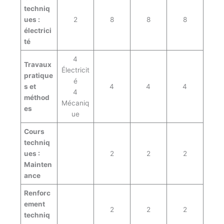
techniq
ues :
2
8
8
8
électrici
té
4
Travaux
Électricit
pratique
é
s et
4
4
4
4
méthod
Mécaniq
es
ue
Cours
techniq
ues :
2
2
2
Mainten
ance
Renforc
ement
2
2
2
techniq