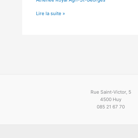
2020-
Lire la suite »
11-
09
Rue Saint-Victor, 5
4500 Huy
085 21 67 70