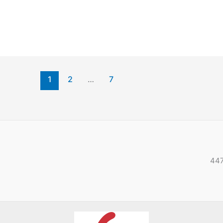
1
2
…
7
447