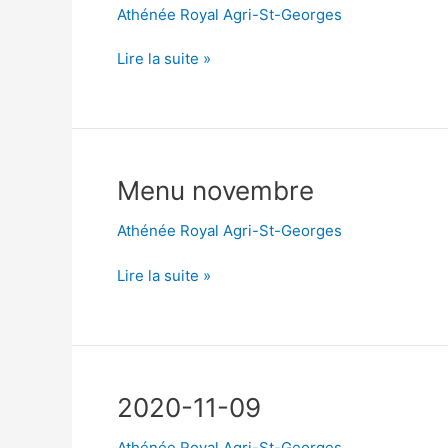
Athénée Royal Agri-St-Georges
2022-
Lire la suite »
11-
07
Menu novembre
Athénée Royal Agri-St-Georges
Menu
Lire la suite »
novembre
2020-11-09
Athénée Royal Agri-St-Georges