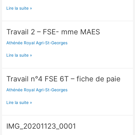
Charte
Lire la suite »
hybridation
élèves
Travail 2 – FSE- mme MAES
Athénée Royal Agri-St-Georges
Travail
Lire la suite »
2
–
FSE-
Travail n°4 FSE 6T – fiche de paie
mme
MAES
Athénée Royal Agri-St-Georges
Travail
Lire la suite »
n°4
FSE
6T
IMG_20201123_0001
–