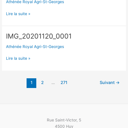
fiche
Athénée Royal Agri-St-Georges
de
paie
IMG_20201123_0001
Lire la suite »
IMG_20201120_0001
Athénée Royal Agri-St-Georges
IMG_20201120_0001
Lire la suite »
1
2
…
271
Suivant
→
Rue Saint-Victor, 5
4500 Huy