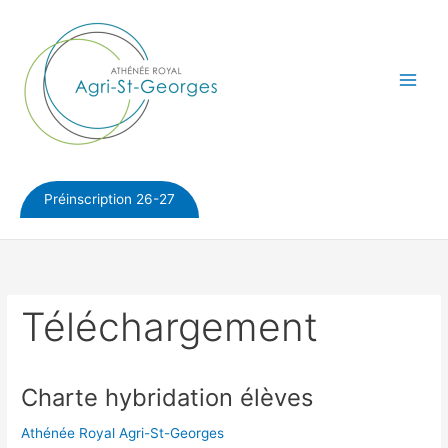
Aller
au
contenu
Préinscription 26-27
Téléchargement
Charte hybridation élèves
Athénée Royal Agri-St-Georges