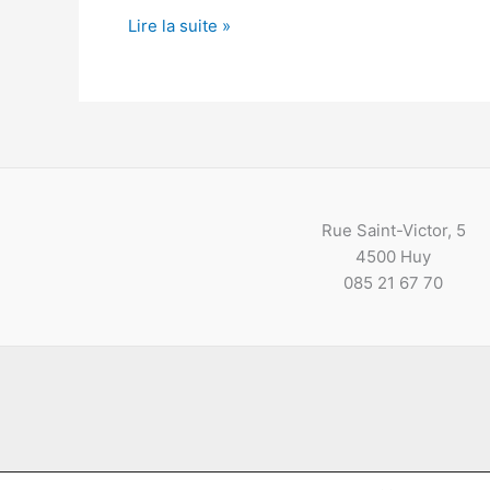
Les
Lire la suite »
élèves
d’Agriculture
réaménagent
les
espaces
verts
de
Rue Saint-Victor, 5
l’Athénée
4500 Huy
–
085 21 67 70
site
de
Huy