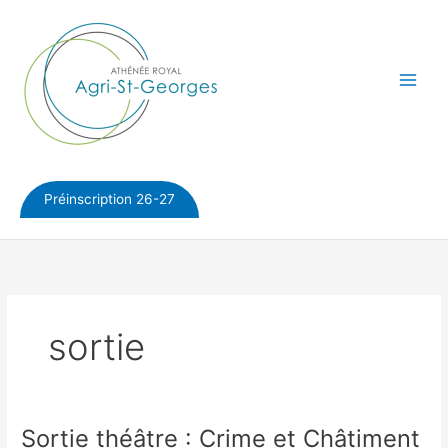
Aller
au
contenu
Préinscription 26-27
sortie
Sortie théâtre : Crime et Châtiment