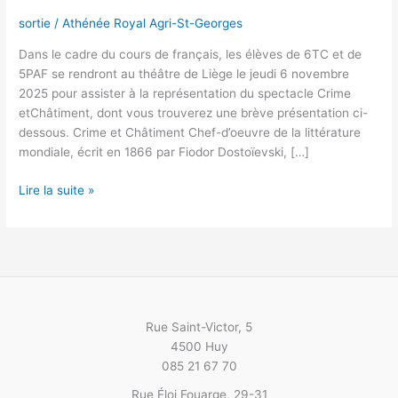
sortie
/
Athénée Royal Agri-St-Georges
Dans le cadre du cours de français, les élèves de 6TC et de
5PAF se rendront au théâtre de Liège le jeudi 6 novembre
2025 pour assister à la représentation du spectacle Crime
etChâtiment, dont vous trouverez une brève présentation ci-
dessous. Crime et Châtiment Chef-d’oeuvre de la littérature
mondiale, écrit en 1866 par Fiodor Dostoïevski, […]
Sortie
Lire la suite »
théâtre
:
Crime
et
Châtiment
Rue Saint-Victor, 5
4500 Huy
085 21 67 70
Rue Éloi Fouarge, 29-31